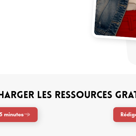
harger les ressources gra
15 minutes
Rédig