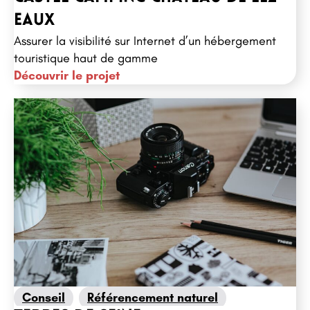
Growth Marketing
Référencement naturel
Eaux
Réseaux sociaux
Stratégie digitale
Assurer la visibilité sur Internet d’un hébergement
touristique haut de gamme
Découvrir le projet
Conseil
Référencement naturel