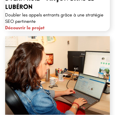
Référencement naturel
Lubéron
Doubler les appels entrants grâce à une stratégie
SEO pertinente
Découvrir le projet